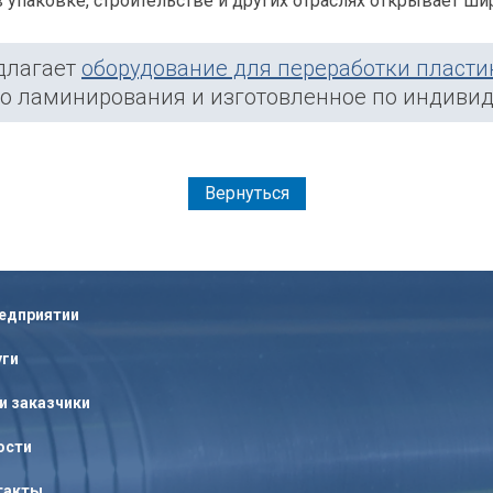
в упаковке, строительстве и других отраслях открывает ш
длагает
оборудование для переработки пласти
о ламинирования и изготовленное по индиви
Вернуться
редприятии
уги
и заказчики
ости
такты