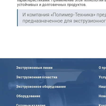
характеристиками. Применение этой технологии 
устойчивых и долговечных продуктов.
И компания «Полимер-Техника» пре
предназначенное для экструзионног
Экструзионные линии
О п
Экструзионная оснастка
Усл
Экструзионное оборудование
Наш
Оборудование
Нов
Готовые изделия
Кон