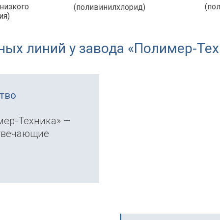
 низкого
(по
(поливинилхлорид)
ия)
ых линий у завода «Полимер-Техн
тво
мер-Техника» —
отвечающие