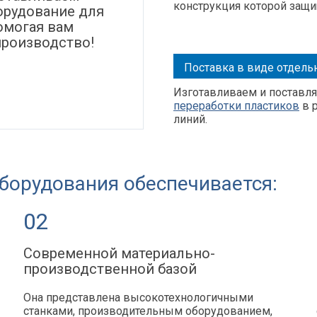
конструкция которой защ
орудование для
омогая вам
производство!
Поставка в виде отдел
Изготавливаем и поставл
переработки пластиков
в 
линий.
борудования обеспечивается:
02
-
Современной материально-
производственной базой
Она представлена высокотехнологичными
станками, производительным оборудованием,