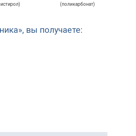
листирол)
(поликарбонат)
ика», вы получаете: