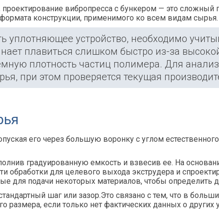
, проектирование вибропресса с бункером — это сложный п
формата конструкции
, применимого ко всем видам сырья.
ь уплотняющее устройство, необходимо учитыв
инает плавиться слишком быстро из-за высоко
емную плотность частиц полимера. Для анализ
ья, при этом проверяется текущая производит
рья
опуская его через большую воронку с углом естественног
полнив градуированную емкость и взвесив ее. На основан
ти обработки для целевого выхода экструдера и спроект
ые для подачи некоторых материалов, чтобы определить д
тандартный шаг или зазор.Это связано с тем, что в больш
го размера, если только нет фактических данных о других 