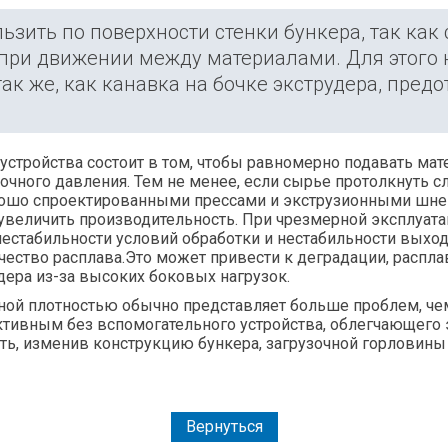
ьзить по поверхности стенки бункера, так ка
при движении между материалами. Для этого н
ак же, как канавка на бочке экструдера, пре
стройства состоит в том, чтобы равномерно подавать мат
чного давления. Тем не менее, если сырье протолкнуть с
рошо спроектированными прессами и экструзионными шне
увеличить производительность. При чрезмерной эксплуата
нестабильности условий обработки
и
нестабильности выход
ачество расплава.Это может привести к деградации, расп
дера из-за высоких боковых нагрузок.
ной плотностью обычно представляет больше проблем, чем
ктивным без вспомогательного устройства, облегчающего
ть, изменив конструкцию бункера, загрузочной горловины 
Вернуться