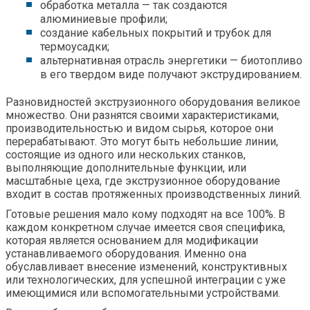
о
бработка металла
— т
ак создаются
алюминиевые профили;
с
оздание кабельных покрытий и трубок для
термоусадки;
а
льтернативная отрасль энергетики
— б
иотопливо
в его твердом виде получают экструдированием.
Разновидностей экструзионного оборудования великое
множество. Они разнятся своими характеристиками,
производительностью и видом сырья, которое они
перерабатывают. Это могут быть небольшие линии,
состоящие из одного или нескольких станков,
выполняющие дополнительные функции, или
масштабные цеха, где экструзионное оборудование
входит в состав протяженных производственных линий.
Готовые решения мало кому подходят на все 100%. В
каждом конкретном случае имеется своя специфика,
которая является основанием для модификации
устанавливаемого оборудования. Именно она
обуславливает внесение изменений, конструктивных
или технологических, для успешной интеграции с уже
имеющимися или вспомогательными устройствами.