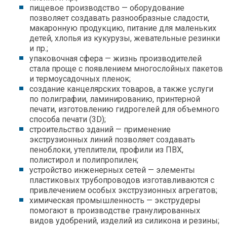
п
ищевое производство
— о
борудование
позволяет создавать разнообразные сладости,
макаронную продукцию, питание для маленьких
детей, хлопья из кукурузы, жевательные резинки
и пр.;
у
паковочная сфера
— ж
изнь производителей
стала проще с появлением многослойных пакетов
и термоусадочных пленок;
с
оздание канцелярских товаров, а также услуги
по полиграфии, ламинированию, принтерной
печати, изготовлению гидрогелей для объемного
способа печати (3D);
с
троительство зданий
—
применение
экструзионных линий
позволяет создавать
пеноблоки, утеплители, профили из ПВХ,
полистирол и полипропилен;
у
стройство инженерных
сетей — элементы
пластиковых трубопроводов изготавливаются с
привлечением особых экструзионных агрегатов;
х
имическая промышленность
— э
кструдеры
помогают в производстве гранулированных
видов удобрений,
изделий
из силикона и резины;